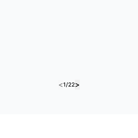
걱정은 길었고, 수술은 짧았습니다
<
>
1/22