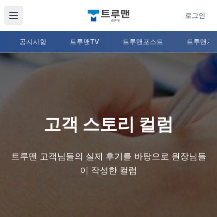
로그인
공지사항
트루맨TV
트루맨포스트
트루맨지
트루맨 고객 스토리 컬럼
트루맨 남성의원 커뮤니티
고객 스토리 컬럼
트루맨 고객님들의 실제 후기를 바탕으로 원장님들
이 작성한 컬럼