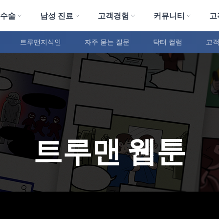
 수술
남성 진료
고객경험
커뮤니티
고
트루맨지식인
자주 묻는 질문
닥터 컬럼
고객
트루맨 웹툰