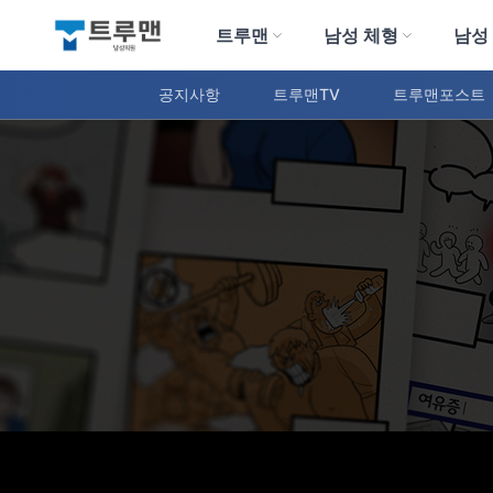
트루맨
남성 체형
남성
트루맨 남성의원
공지사항
트루맨TV
트루맨포스트
트루맨 웹툰
트루맨 남성의원 커뮤니티