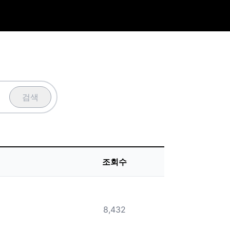
검색
조회수
8,432