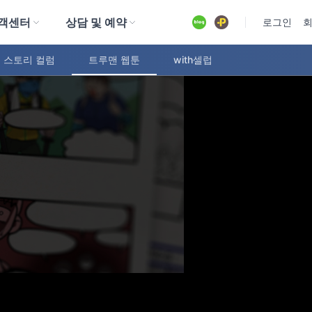
객센터
상담 및 예약
유튜브
로그인
 스토리 컬럼
트루맨 웹툰
with셀럽