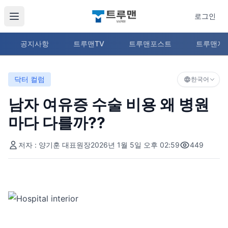
로그인
공지사항
트루맨TV
트루맨포스트
트루맨지
닥터 컬럼
한국어
남자 여유증 수술 비용 왜 병원
마다 다를까??
저자 : 양기훈 대표원장
2026년 1월 5일 오후 02:59
449