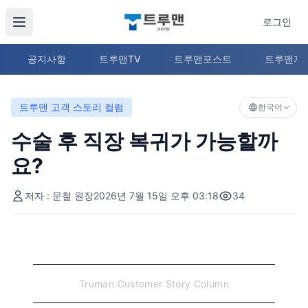
로그인
공지사항
트루맨TV
트루맨포스트
트루맨지
트루맨 고객 스토리 컬럼
한국어
수술 후 직장 복귀가 가능할까
요?
저자 : 문철 원장
2026년 7월 15일 오후 03:18
34
Truman Customer Story Column