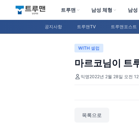
트루맨
남성 체형
남성
트루맨 남성의원
공지사항
트루맨TV
트루맨포스트
WITH 셀럽
마르코님이 트
익명
2022년 2월 28일 오전 12
목록으로