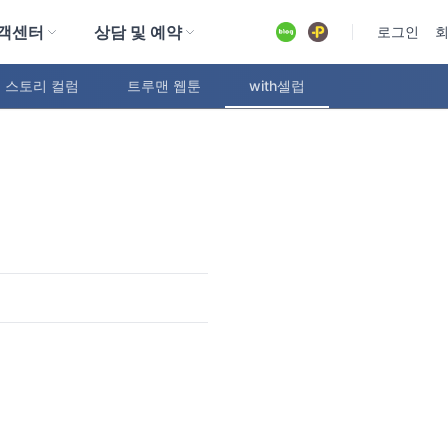
객센터
상담 및 예약
유튜브
로그인
 스토리 컬럼
트루맨 웹툰
with셀럽