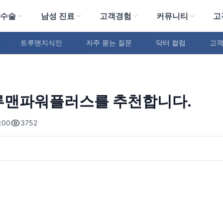
 수술
남성 진료
고객경험
커뮤니티
고
트루맨지식인
자주 묻는 질문
닥터 컬럼
고객
루맨파워플러스를 추천합니다.
:00
3752