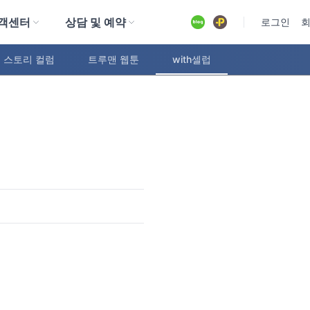
객센터
상담 및 예약
유튜브
로그인
 스토리 컬럼
트루맨 웹툰
with셀럽