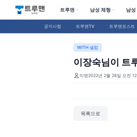
트루맨
남성 체형
남성
트루맨 남성의원
공지사항
트루맨TV
트루맨포스트
WITH 셀럽
이장숙님이 트
익명
2022년 2월 28일 오전 12
목록으로