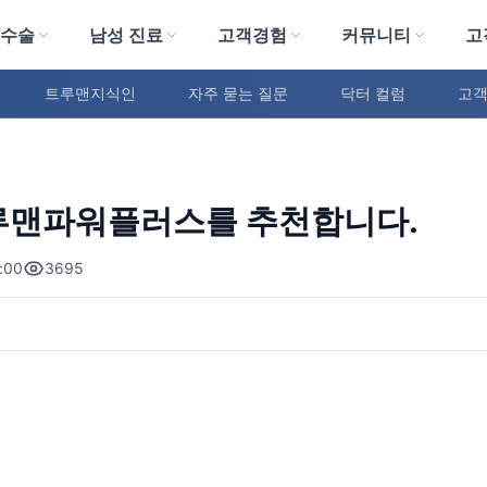
 수술
남성 진료
고객경험
커뮤니티
고
트루맨지식인
자주 묻는 질문
닥터 컬럼
고객
루맨파워플러스를 추천합니다.
:00
3695