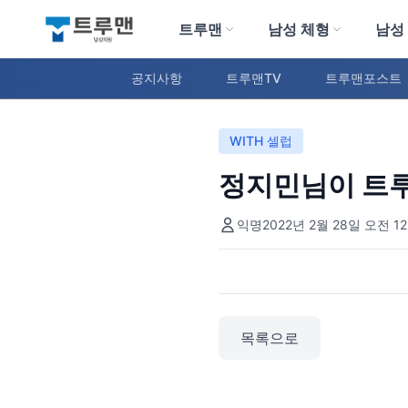
트루맨
남성 체형
남성
트루맨 남성의원
공지사항
트루맨TV
트루맨포스트
WITH 셀럽
정지민님이 트
익명
2022년 2월 28일 오전 12
목록으로