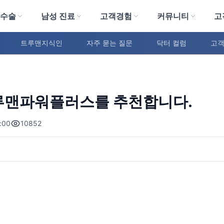
 수술
남성 진료
고객경험
커뮤니티
고
트루맨지식인
자주 묻는 질문
닥터 컬럼
고객
루맨파워플러스를 추천합니다.
:00
10852