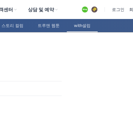
객센터
상담 및 예약
유튜브
로그인
 스토리 컬럼
트루맨 웹툰
with셀럽