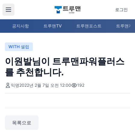
로그인
공지사항
트루맨TV
트루맨포스트
트루맨지
WITH 셀럽
이원발님이 트루맨파워플러스
를 추천합니다.
익명
2022년 2월 7일 오전 12:00
192
목록으로