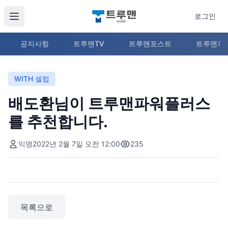
로그인
공지사항
트루맨TV
트루맨포스트
트루맨지
WITH 셀럽
배도환님이 트루맨파워플러스
를 추천합니다.
익명
2022년 2월 7일 오전 12:00
235
목록으로