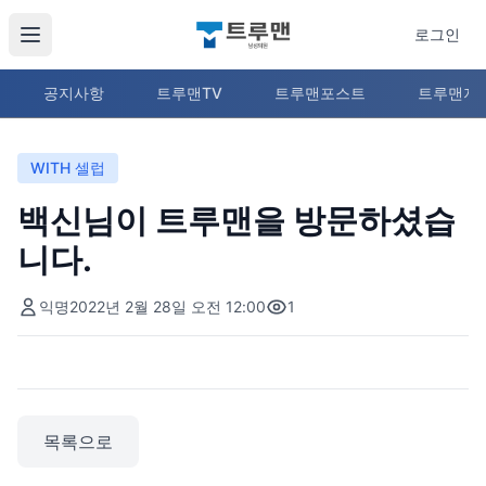
로그인
공지사항
트루맨TV
트루맨포스트
트루맨지
WITH 셀럽
백신님이 트루맨을 방문하셨습
니다.
익명
2022년 2월 28일 오전 12:00
1
목록으로