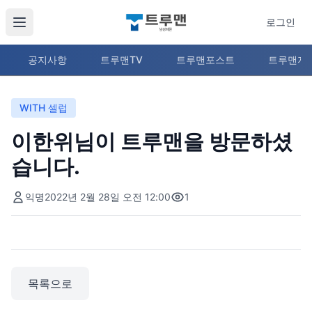
로그인
공지사항
트루맨TV
트루맨포스트
트루맨지
WITH 셀럽
이한위님이 트루맨을 방문하셨
습니다.
익명
2022년 2월 28일 오전 12:00
1
목록으로