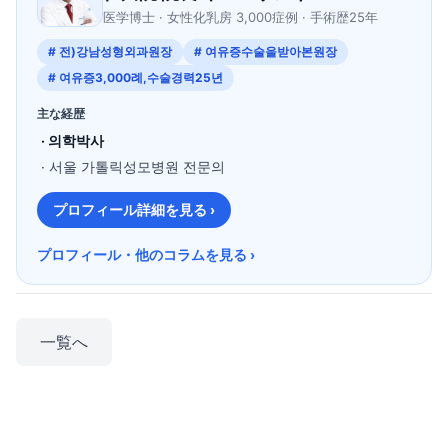
医学博士 · 女性化乳房 3,000症例 · 手術歴25年
# 전)강남성형외과원장
# 여유증수술을받아본원장
# 여유증3,000례,수술경력25년
主な経歴
· 의학박사
· 서울 가톨릭성모병원 전문의
プロフィール詳細を見る ›
プロフィール・他のコラムを見る ›
一覧へ