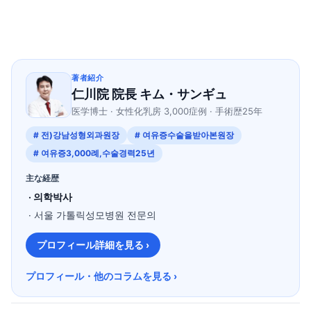
著者紹介
仁川院 院長 キム・サンギュ
医学博士 · 女性化乳房 3,000症例 · 手術歴25年
# 전)강남성형외과원장
# 여유증수술을받아본원장
# 여유증3,000례,수술경력25년
主な経歴
· 의학박사
· 서울 가톨릭성모병원 전문의
プロフィール詳細を見る ›
プロフィール・他のコラムを見る ›