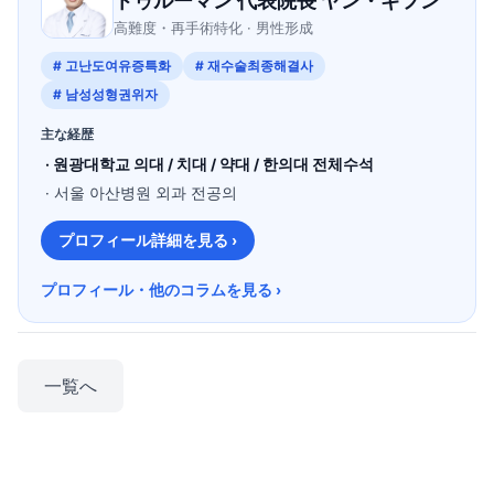
トゥルーマン 代表院長 ヤン・ギフン
高難度・再手術特化 · 男性形成
# 고난도여유증특화
# 재수술최종해결사
# 남성성형권위자
主な経歴
· 원광대학교 의대 / 치대 / 약대 / 한의대 전체수석
· 서울 아산병원 외과 전공의
プロフィール詳細を見る ›
プロフィール・他のコラムを見る ›
一覧へ