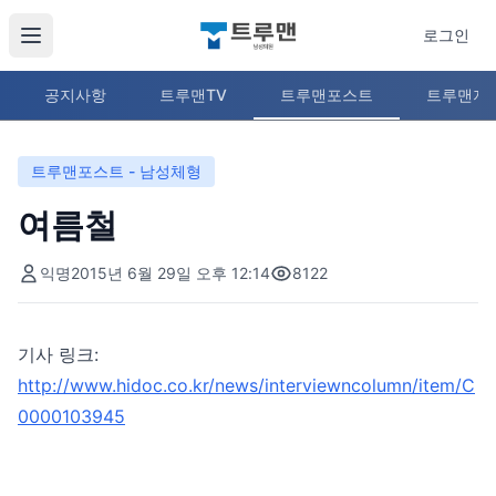
로그인
공지사항
트루맨TV
트루맨포스트
트루맨지
트루맨포스트 - 남성체형
여름철
익명
2015년 6월 29일 오후 12:14
8122
기사 링크:
http://www.hidoc.co.kr/news/interviewncolumn/item/C
0000103945