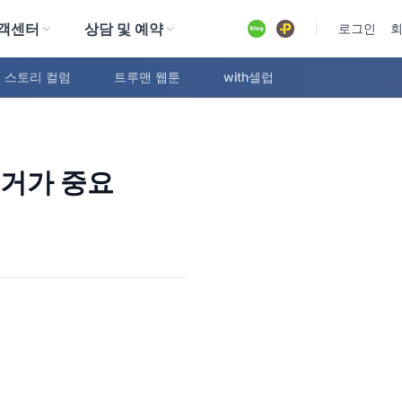
객센터
상담 및 예약
유튜브
로그인
 스토리 컬럼
트루맨 웹툰
with셀럽
제거가 중요