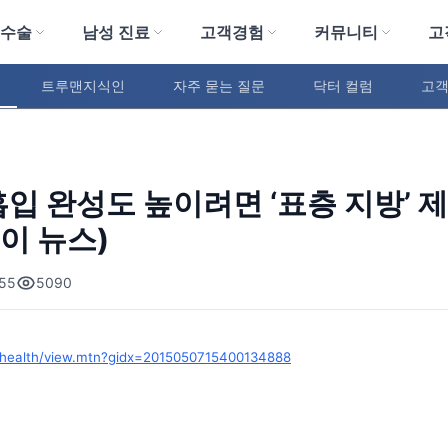
 수술
남성 진료
고객경험
커뮤니티
고
트루맨지식인
자주 묻는 질문
닥터 컬럼
고객
입 완성도 높이려면 ‘표층 지방’ 
이 뉴스)
55
5090
r/health/view.mtn?gidx=2015050715400134888