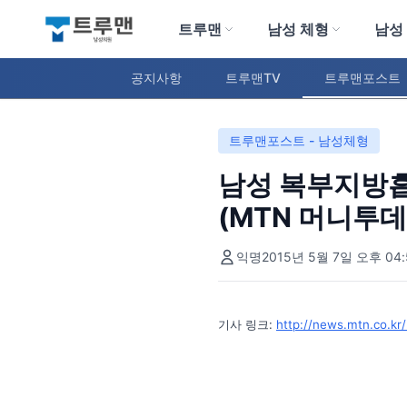
트루맨
남성 체형
남성
트루맨 남성의원
공지사항
트루맨TV
트루맨포스트
트루맨포스트 - 남성체형
남성 복부지방흡
(MTN 머니투데
익명
2015년 5월 7일 오후 04:
기사 링크:
http://news.mtn.co.k