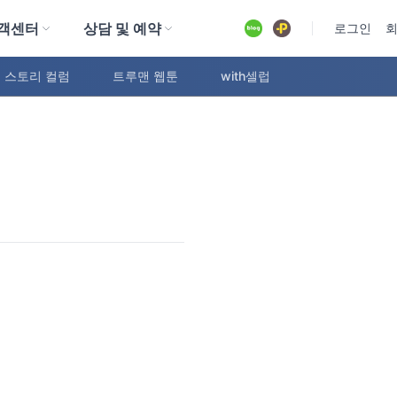
객센터
상담 및 예약
유튜브
로그인
 스토리 컬럼
트루맨 웹툰
with셀럽