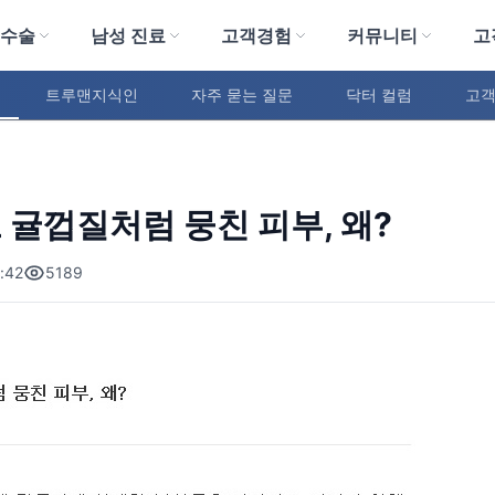
 수술
남성 진료
고객경험
커뮤니티
고
트루맨지식인
자주 묻는 질문
닥터 컬럼
고객
귤껍질처럼 뭉친 피부, 왜?
:42
5189