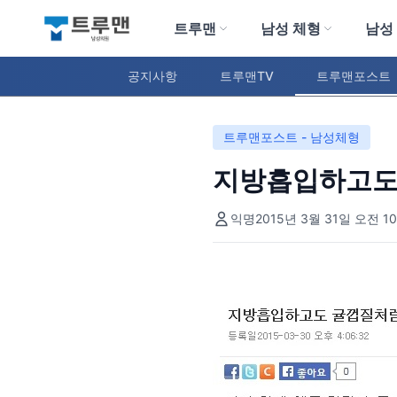
트루맨
남성 체형
남성
트루맨 남성의원
공지사항
트루맨TV
트루맨포스트
트루맨포스트 - 남성체형
지방흡입하고도 
익명
2015년 3월 31일 오전 10