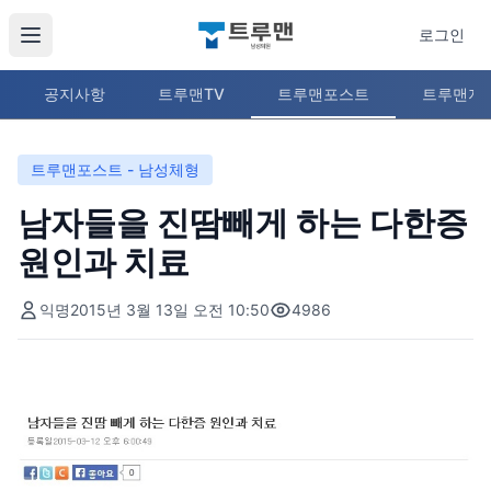
로그인
공지사항
트루맨TV
트루맨포스트
트루맨지
트루맨포스트 - 남성체형
남자들을 진땀빼게 하는 다한증
원인과 치료
익명
2015년 3월 13일 오전 10:50
4986