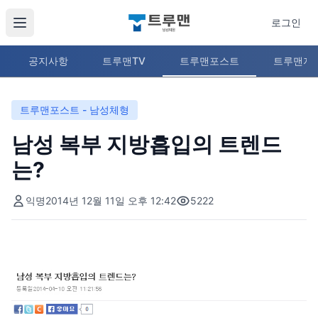
로그인
공지사항
트루맨TV
트루맨포스트
트루맨지
트루맨포스트 - 남성체형
남성 복부 지방흡입의 트렌드
는?
익명
2014년 12월 11일 오후 12:42
5222