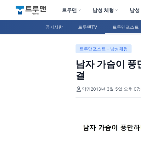
트루맨
남성 체형
남성
트루맨 남성의원
공지사항
트루맨TV
트루맨포스트
트루맨포스트 - 남성체형
남자 가슴이 풍
결
익명
2013년 3월 5일 오후 07: