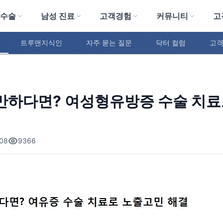
 수술
남성 진료
고객경험
커뮤니티
고
트루맨지식인
자주 묻는 질문
닥터 컬럼
고객
만하다면? 여성형유방증 수술 치료
08
9366