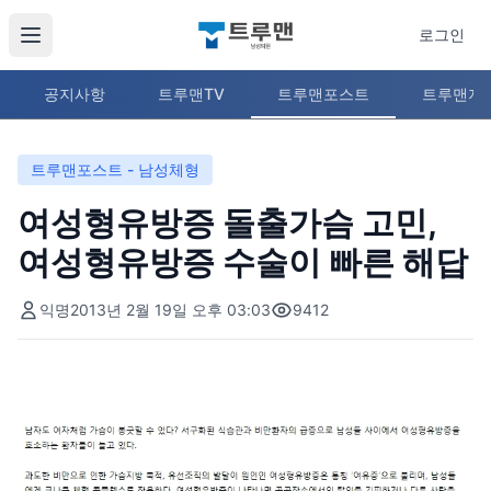
로그인
공지사항
트루맨TV
트루맨포스트
트루맨지
트루맨포스트 - 남성체형
여성형유방증 돌출가슴 고민,
여성형유방증 수술이 빠른 해답
익명
2013년 2월 19일 오후 03:03
9412