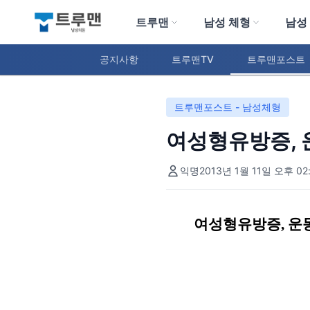
트루맨
남성 체형
남성
트루맨 남성의원
공지사항
트루맨TV
트루맨포스트
트루맨포스트 - 남성체형
여성형유방증, 
익명
2013년 1월 11일 오후 02:
여성형유방증
,
운