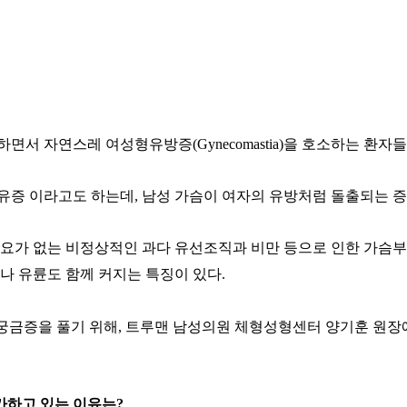
가하면서 자연스레 여성형유방증
(Gynecomastia)
을 호소하는 환자들
유증 이라고도 하는데
,
남성 가슴이 여자의 유방처럼 돌출되는 
필요가 없는 비정상적인 과다 유선조직과 비만 등으로 인한 가슴
나 유륜도 함께 커지는 특징이 있다
.
궁금증을 풀기 위해
,
트루맨 남성의원 체형성형센터 양기훈 원장에
가하고 있는 이유는
?