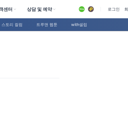
객센터
상담 및 예약
유튜브
로그인
 스토리 컬럼
트루맨 웹툰
with셀럽