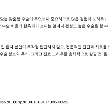
 맞는 맞춤형 수술이 무엇보다 중요하므로 많은 경험과 노하우가 
 수술 비용에 현혹되기 보다는 얼마나 완성도 높은 수술을 할 
면 환자 본인이 무작정 판단하지 말고
,
전문적인 진단과 치료를 
수술 정보와 후기
,
그리고 진료 노하우를 총체적으로 살필 것
”
을
ge/life/201301/sp20130110164017109540.htm