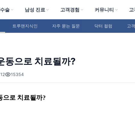
 수술
남성 진료
고객경험
커뮤니티
고
트루맨지식인
자주 묻는 질문
닥터 컬럼
고객
운동으로 치료될까?
12
15354
동으로 치료될까
?