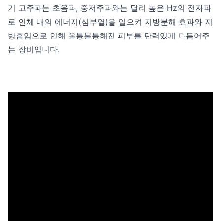
기 고주파는 초음파, 중저주파와는 달리 높은 Hz의 전자파
로 인체 내의 에너지(심부열)을 일으켜 지방분해 효과와 지
방흡입으로 인해 울퉁불퉁해진 피부를 탄력있게 다듬어주
는 장비입니다.