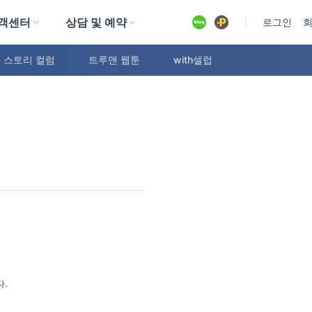
객센터
상담 및 예약
유튜브
로그인
 스토리 컬럼
트루맨 웹툰
with셀럽
.