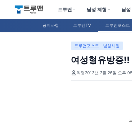
트루맨
남성 체형
남성
트루맨 남성의원
공지사항
트루맨TV
트루맨포스트
트루맨포스트 - 남성체형
여성형유방증!!
익명
2013년 2월 26일 오후 05