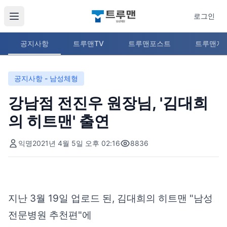
로그인
공지사항
트루맨TV
트루맨포스트
트루맨지
공지사항 - 남성체형
강남점 전진우 원장님, '김대희
의 히트맨' 출연
익명
2021년 4월 5일 오후 02:16
8836
지난 3월 19일 업로드 된, 김대희의 히트맨 "남성
전문병원 추천편"에