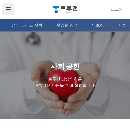
로그인
정직 그리고 신뢰
현명한 결정
의료진
지점 
트루맨
트루맨 남성의원 여유증, 여성형유방증 수술, 후기, 남자 복부 
사회 공헌
트루맨 남성의원은
아름다운 나눔을 함께 실천합니다.