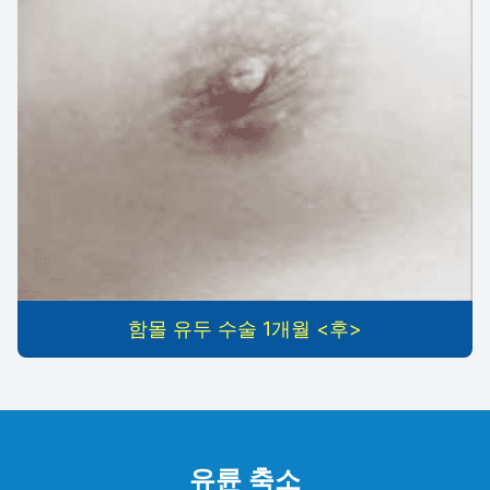
함몰 유두 수술 1개월 <후>
유륜 축소