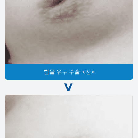
함몰 유두 수술 <전>
>