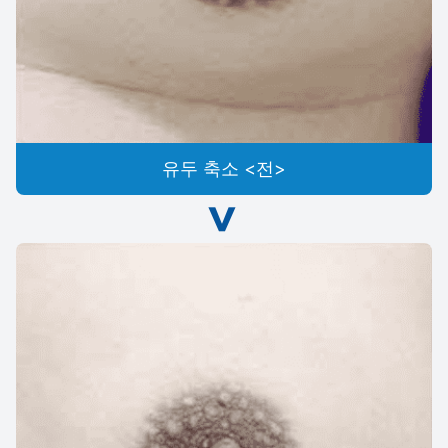
유두 축소 <전>
>