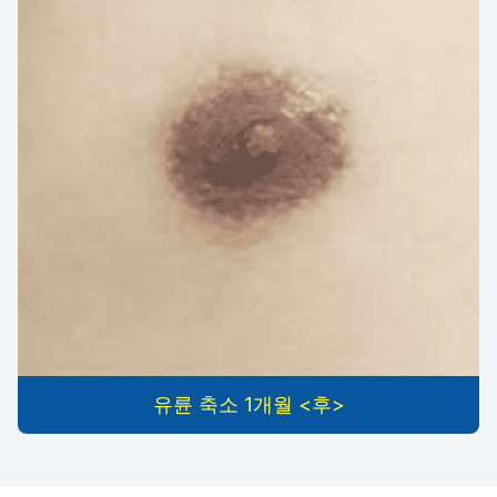
유륜 축소 1개월 <후>