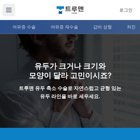
로그인
여유증 수술
여유증 재수술
갑바 성형
처진 
[트루맨남성의원] 유두성형, 유두축소, 젖꼭지 성형, 함몰 유두,
남자 유두 축소, 유두성형, 함몰 유두 교정, 유륜 축소 수술, 남
유두가 크거나 크기와
모양이 달라 고민이시죠?
트루맨 유두 축소 수술로 자연스럽고 균형 있는
유두 라인을 바로 세우세요.