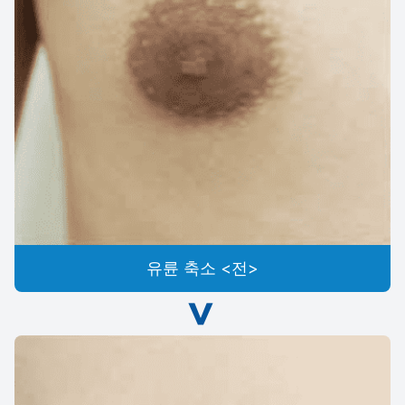
유륜 축소 <전>
>