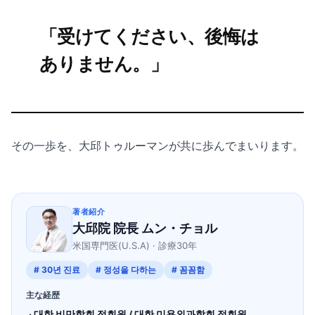
「受けてください、後悔は
ありません。」
その一歩を、大邱トゥルーマンが共に歩んでまいります。
著者紹介
大邱院 院長 ムン・チョル
米国専門医(U.S.A) · 診療30年
# 30년 진료
# 정성을 다하는
# 꼼꼼함
主な経歴
· 대한 비만학회 정회원 / 대한 미용외과학회 정회원