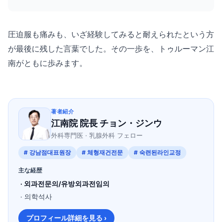
圧迫服も痛みも、いざ経験してみると耐えられたという方
が最後に残した言葉でした。その一歩を、トゥルーマン江
南がともに歩みます。
著者紹介
江南院 院長 チョン・ジンウ
外科専門医 · 乳腺外科 フェロー
# 강남점대표원장
# 체형재건전문
# 숙련된라인교정
主な経歴
· 외과전문의/유방외과전임의
· 의학석사
プロフィール詳細を見る ›