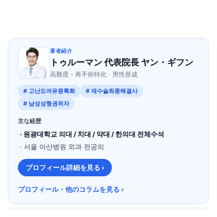
著者紹介
トゥルーマン 代表院長 ヤン・ギフン
高難度・再手術特化 · 男性形成
# 고난도여유증특화
# 재수술최종해결사
# 남성성형권위자
主な経歴
· 원광대학교 의대 / 치대 / 약대 / 한의대 전체수석
· 서울 아산병원 외과 전공의
プロフィール詳細を見る ›
プロフィール・他のコラムを見る ›