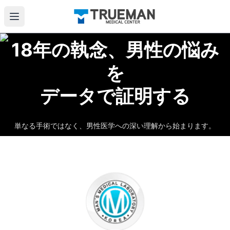
테스트 페이지1
18年の執念、男性の悩み
트루맨 남성의원 여유증, 여성형유방증 수술, 후기, 남자 복부 
を
データで証明する
単なる手術ではなく、男性医学への深い理解から始まります。