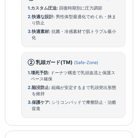
1.
カスタム圧迫:
回復時期別に圧力調節
2.
快適な設計:
男性体型最適化でめくれ・挟ま
り防止
3.
快適素材:
抗菌・冷感素材で肌トラブル最小
化
② 乳頭ガード(TM)
(Safe-Zone)
1.
壊死予防:
ドーナツ構造で乳頭血流と保護ス
ペース確保
2.
陥没防止:
組織が安定するまで乳頭突出形態
を維持
3.
保護ケア:
シリコンパッドで摩擦防止・治癒
促進