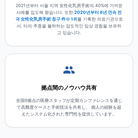
2021년부터 서울 지역 女性化乳房手術의 40%에 가까운
사례를 집도해 왔습니다. 또한
2020년부터 6년 연속 전
국 女性化乳房手術 청구 件수 1위
를 기록한 의료기관으로
서, 타의 추종을 불허하는 압도적인 임상 경험을 보유하
고 있습니다.
拠点間のノウハウ共有
全国9拠点の医療スタッフが定期カンファレンスを通じ
て高難度ケースと手術技法を共有し、 個人の経験を超
えたシステム化された専門性を提供しています。