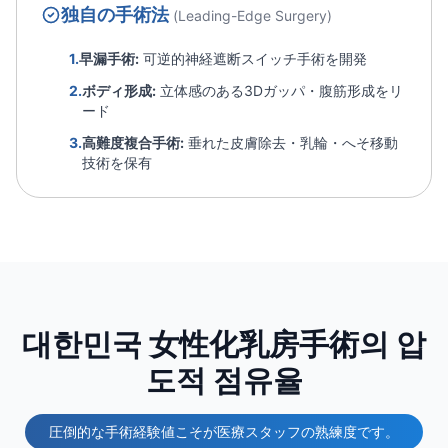
独自の手術法
(Leading-Edge Surgery)
1.
早漏手術:
可逆的神経遮断スイッチ手術を開発
2.
ボディ形成:
立体感のある3Dガッパ・腹筋形成をリ
ード
3.
高難度複合手術:
垂れた皮膚除去・乳輪・へそ移動
技術を保有
대한민국 女性化乳房手術의 압
도적 점유율
圧倒的な手術経験値こそが医療スタッフの熟練度です。