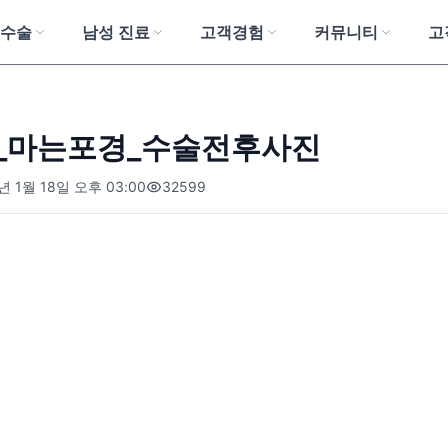
 수술
남성 진료
고객경험
커뮤니티
고
_님_마는포경_수술전후사진
년 1월 18일 오후 03:00
32599