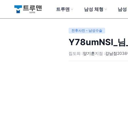
트루맨
남성 체형
남성
트루맨 남성의원
전후사진 - 남성수술
Y78umNSI
집도의 :
양기훈
지점 :
강남점
2038