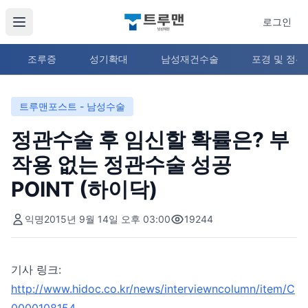
로그인
조루증
성기확대
남성재건수술
포경 및 정
트루맨포스트 - 남성수술
정관수술 후 임신할 확률은? 부
작용 없는 정관수술 성공
POINT (하이닥)
익명
2015년 9월 14일 오후 03:00
19244
기사 링크:
http://www.hidoc.co.kr/news/interviewncolumn/item/C