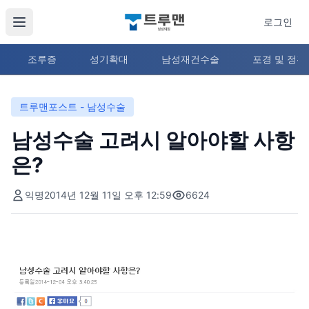
로그인
조루증
성기확대
남성재건수술
포경 및 정
트루맨포스트 - 남성수술
남성수술 고려시 알아야할 사항
은?
익명
2014년 12월 11일 오후 12:59
6624