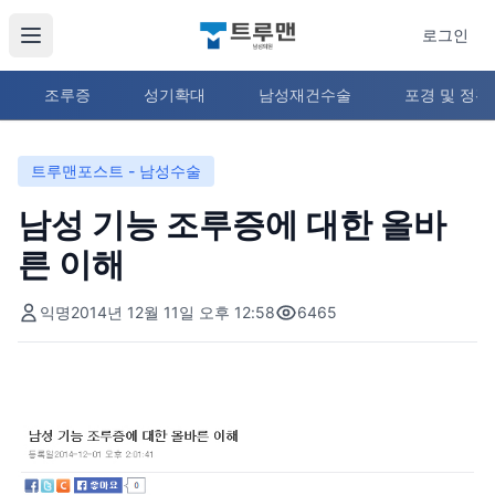
로그인
조루증
성기확대
남성재건수술
포경 및 정
트루맨포스트 - 남성수술
남성 기능 조루증에 대한 올바
른 이해
익명
2014년 12월 11일 오후 12:58
6465