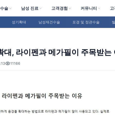
 수술
남성 진료
고객경험
커뮤니티
고
성기확대
남성재건수술
포경 및 정관수술
확대, 라이펜과 메가필이 주목받는
:13
11166