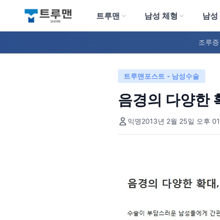
트루맨
남성 체형
남성
트루맨 남성의원
조루증
트루맨포스트 - 남성수술
음경의 다양한 
익명
2013년 2월 25일 오후 01