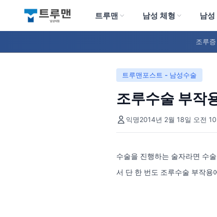
트루맨
남성 체형
남성
트루맨 남성의원
조루증
트루맨포스트 - 남성수술
조루수술 부작용
익명
2014년 2월 18일 오전 10
수술을 진행하는 술자라면 수
서 단 한 번도 조루수술 부작용