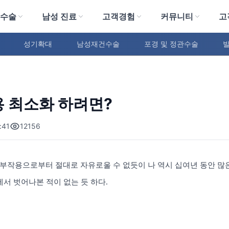
 수술
남성 진료
고객경험
커뮤니티
고
성기확대
남성재건수술
포경 및 정관수술
 최소화 하려면?
:41
12156
술부작용으로부터 절대로 자유로울 수 없듯이
나 역시 십여년 동안 
에서 벗어나본 적이 없는 듯 하다
.