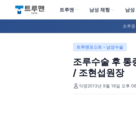
트루맨
남성 체형
남성
트루맨 남성의원
조루증
트루맨포스트 - 남성수술
조루수술 후 통증
/ 조현섭원장
익명
2013년 9월 16일 오후 06