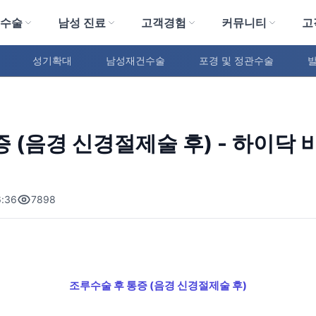
 수술
남성 진료
고객경험
커뮤니티
고
성기확대
남성재건수술
포경 및 정관수술
 (음경 신경절제술 후) - 하이닥
:36
7898
조루수술 후 통증
(음경 신경절제술 후)