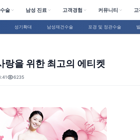
 수술
남성 진료
고객경험
커뮤니티
고
성기확대
남성재건수술
포경 및 정관수술
사랑을 위한 최고의 에티켓
:41
6235