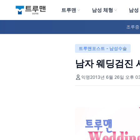
트루맨
남성 체형
남성
트루맨 남성의원
조루증
트루맨포스트 - 남성수술
남자 웨딩검진 
익명
2013년 6월 26일 오후 03