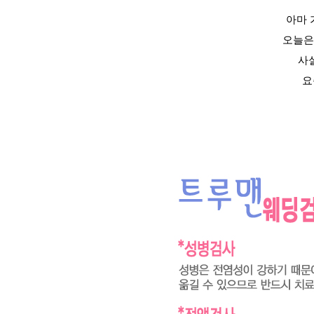
아마 
오늘은
사
요