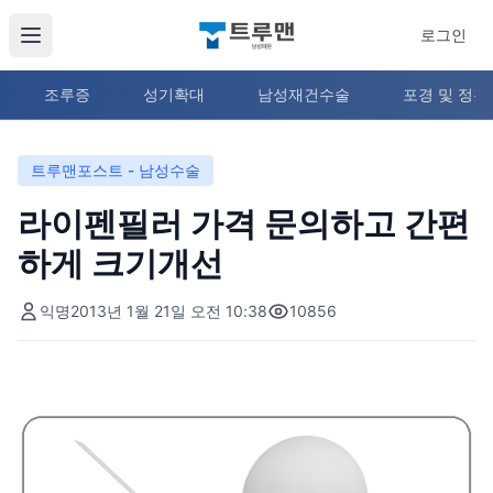
로그인
조루증
성기확대
남성재건수술
포경 및 정
트루맨포스트 - 남성수술
라이펜필러 가격 문의하고 간편
하게 크기개선
익명
2013년 1월 21일 오전 10:38
10856