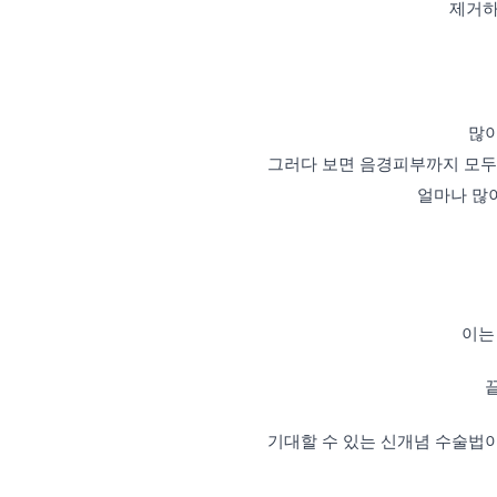
제거하
많이
그러다
보면
음경피부까지 모두 
얼마나 많
이는
기대할 수 있는
신개념 수술법이