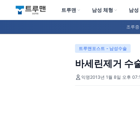
트루맨
남성 체형
남성
트루맨 남성의원
조루증
트루맨포스트 - 남성수술
바세린제거 수술
익명
2013년 1월 8일 오후 07: