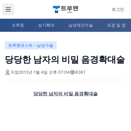
로그인
조루증
성기확대
남성재건수술
포경 및 정
트루맨포스트 - 남성수술
당당한 남자의 비밀 음경확대술
익명
2013년 1월 4일 오후 07:04
6361
당당한 남자의 비밀 음경확대술